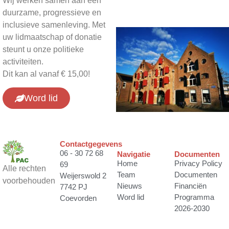
Wij werken samen aan een
duurzame, progressieve en
inclusieve samenleving. Met
uw lidmaatschap of donatie
steunt u onze politieke
activiteiten.
Dit kan al vanaf € 15,00!
Word lid
Contactgegevens
06 - 30 72 68
Navigatie
Documenten
Home
Privacy Policy
69
Alle rechten
Team
Documenten
Weijerswold 2
voorbehouden
Nieuws
Financiën
7742 PJ
Word lid
Programma
Coevorden
2026-2030