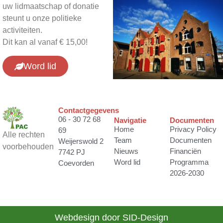
uw lidmaatschap of donatie
steunt u onze politieke
activiteiten.
Dit kan al vanaf € 15,00!
Word lid
Contactgegevens
06 - 30 72 68
Navigatie
Documenten
Home
Privacy Policy
69
Alle rechten
Team
Documenten
Weijerswold 2
voorbehouden
Nieuws
Financiën
7742 PJ
Word lid
Programma
Coevorden
2026-2030
Webdesign door SID-Design