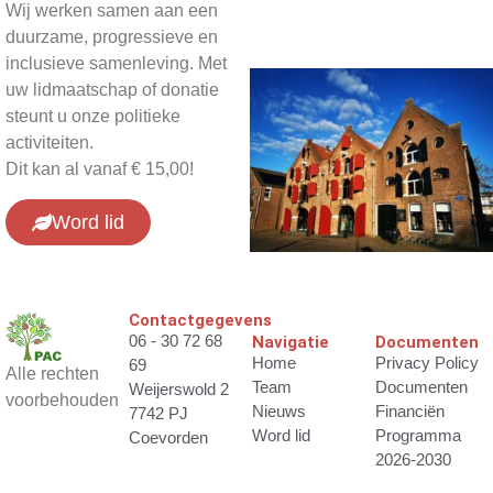
Wij werken samen aan een
duurzame, progressieve en
inclusieve samenleving. Met
uw lidmaatschap of donatie
steunt u onze politieke
activiteiten.
Dit kan al vanaf € 15,00!
Word lid
Contactgegevens
06 - 30 72 68
Navigatie
Documenten
Home
Privacy Policy
69
Alle rechten
Team
Documenten
Weijerswold 2
voorbehouden
Nieuws
Financiën
7742 PJ
Word lid
Programma
Coevorden
2026-2030