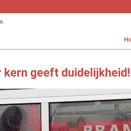
H
 kern geeft duidelijkheid!